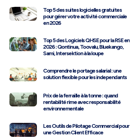
Top 5 des suites logicielles gratuites
pour gérer votre activité commerciale
en 2026
Top 5 des Logiciels QHSE pour la RSE en
2026 : Qontinua, Toovalu, Bluekango,
Sami, Intersektion à la loupe
Comprendre le portage salarial : une
solution flexible pour les independants
Prix de la ferraille à la tonne : quand
rentabilité rime avec responsabilité
environnementale
Les Outils de Pilotage Commercial pour
une Gestion Client Efficace