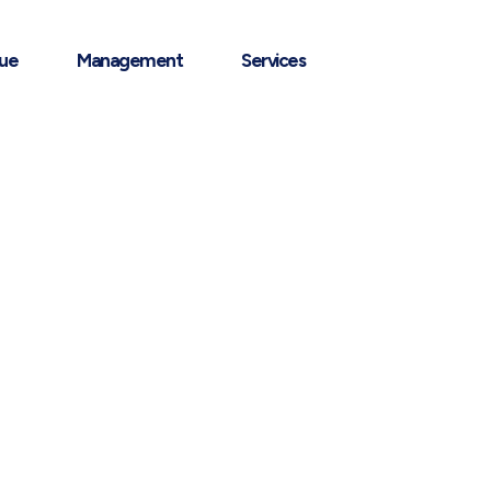
que
Management
Services
le pour les independants