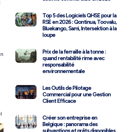
t
Top 5 des Logiciels QHSE pour la
RSE en 2026 : Qontinua, Toovalu,
Bluekango, Sami, Intersektion à la
loupe
Prix de la ferraille à la tonne :
en
quand rentabilité rime avec
responsabilité
environnementale
Les Outils de Pilotage
Commercial pour une Gestion
Client Efficace
l
Créer son entreprise en
Belgique : panorama des
subventions et prêts disponibles