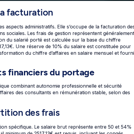
la facturation
 aspects administratifs. Elle s’occupe de la facturation de
ions sociales. Les frais de gestion représentent généralemen
n du salarié porté est calculée sur la base du chiffre
517,13€. Une réserve de 10% du salaire est constituée pour
sformation du chiffre d’affaires en salaire mensuel et fourni
ts financiers du portage
unique combinant autonomie professionnelle et sécurité
’affaires des consultants en rémunération stable, selon des
rtition des frais
tion spécifique. Le salaire brut représente entre 50 et 54%
euil minimum de 2517,13€ est requis, incluant les congés