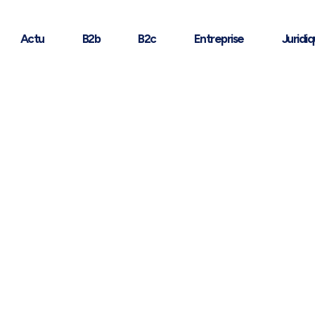
Actu
B2b
B2c
Entreprise
Juridi
alarial : une solution flexib